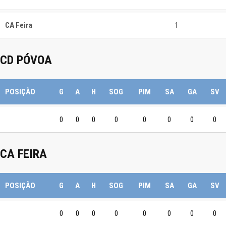
CA Feira
1
CD PÓVOA
POSIÇÃO
G
A
H
SOG
PIM
SA
GA
SV
0
0
0
0
0
0
0
0
CA FEIRA
POSIÇÃO
G
A
H
SOG
PIM
SA
GA
SV
0
0
0
0
0
0
0
0